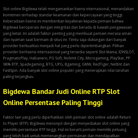
Slot online Bigdewa telah mengamankan lisensi internasional, menandakan
komitmen terhadap standar keamanan dan kepercayaan yang tinggi.
Keberadaan lisensi ini memberikan keyakinan kepada pemain bahwa
Bigdewa beroperasi dengan integritas dan berada di bawah pengawasan
yang ketat. Ini adalah faktor penting yang membuat pemain merasa aman
dan nyaman saat bermain di situs ini. Tentu saja dukungan dari banyak
provider berkualitas menjadi hal yang perlu dipertimbangkan. Pilihan
provider berlisensi internasional yang tersedia seperti Slot Mania, IDNSLOT,
PragmaticPlay, Habanero, PG Soft, Nolimit City, Microgaming, PlayStar, PP
98% RTP, Spadegaming, BTG, UPG, Bgaming, GMW, RedTiger, NetEnt dan
FastSpin. Ada banyak slot online populer yang menerapkan nilai taruhan
paling terjangkau.
Bigdewa
Bandar Judi Online RTP Slot
Online Persentase Paling Tinggi
Faktor lain yang perlu diperhatikan oleh pemain slot online adalah Return
to Player (RTP). Bigdewa menonjol dengan menyediakan slot online yang
memiliki persentase RTP tinggi. Hal ini berarti pemain memiliki peluang
yang lebih baik untuk memenangkan permainan dan mendapatkan