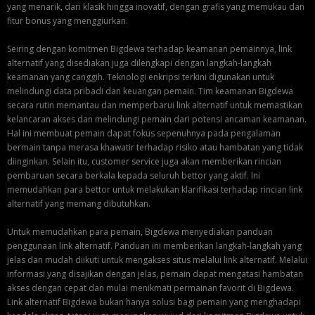
yang menarik, dari klasik hingga inovatif, dengan grafis yang memukau dan
fitur bonus yang menggiurkan.
Seiring dengan komitmen Bigdewa terhadap keamanan pemainnya, link
alternatif yang disediakan juga dilengkapi dengan langkah-langkah
keamanan yang canggih. Teknologi enkripsi terkini digunakan untuk
melindungi data pribadi dan keuangan pemain. Tim keamanan Bigdewa
secara rutin memantau dan memperbarui link alternatif untuk memastikan
kelancaran akses dan melindungi pemain dari potensi ancaman keamanan.
Hal ini membuat pemain dapat fokus sepenuhnya pada pengalaman
bermain tanpa merasa khawatir terhadap risiko atau hambatan yang tidak
diinginkan. Selain itu, customer service juga akan memberikan rincian
pembaruan secara berkala kepada seluruh bettor yang aktif. Ini
memudahkan para bettor untuk melakukan klarifikasi terhadap rincian link
alternatif yang memang dibutuhkan.
Untuk memudahkan para pemain, Bigdewa menyediakan panduan
penggunaan link alternatif. Panduan ini memberikan langkah-langkah yang
jelas dan mudah diikuti untuk mengakses situs melalui link alternatif. Melalui
informasi yang disajikan dengan jelas, pemain dapat mengatasi hambatan
akses dengan cepat dan mulai menikmati permainan favorit di Bigdewa.
Link alternatif Bigdewa bukan hanya solusi bagi pemain yang menghadapi